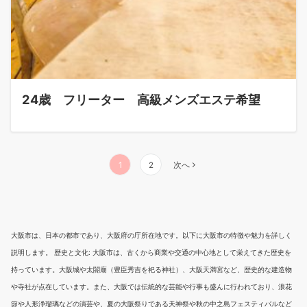
24歳 フリーター 高級メンズエステ希望
投
1
2
次へ
稿
ナ
ビ
大阪市は、日本の都市であり、大阪府の庁所在地です。以下に大阪市の特徴や魅力を詳しく
説明します。 歴史と文化: 大阪市は、古くから商業や交通の中心地として栄えてきた歴史を
ゲ
持っています。大阪城や太閤廟（豊臣秀吉を祀る神社）、大阪天満宮など、歴史的な建造物
ー
や寺社が点在しています。また、大阪では伝統的な芸能や行事も盛んに行われており、浪花
シ
節や人形浄瑠璃などの演芸や、夏の大阪祭りである天神祭や秋の中之島フェスティバルなど